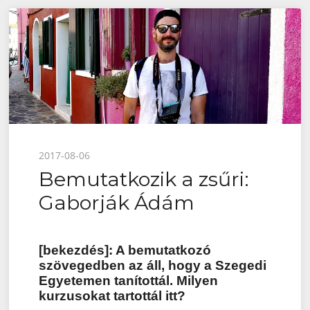
Posted
2017-08-06
Bemutatkozik a zsűri:
on
Gaborják Ádám
[bekezdés]: A bemutatkozó
szövegedben az áll, hogy a Szegedi
Egyetemen tanítottál. Milyen
kurzusokat tartottál itt?