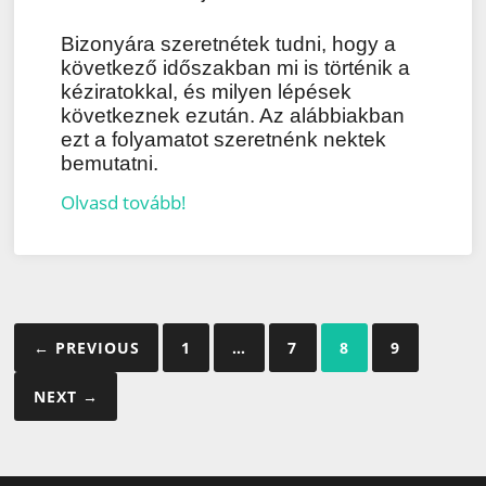
Bizonyára szeretnétek tudni, hogy a
következő időszakban mi is történik a
kéziratokkal, és milyen lépések
következnek ezután. Az alábbiakban
ezt a folyamatot szeretnénk nektek
bemutatni.
Olvasd tovább!
Bejegyzés
← PREVIOUS
1
…
7
8
9
navigáció
NEXT →