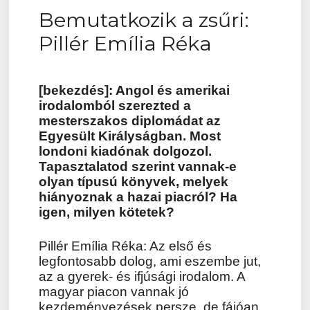
Bemutatkozik a zsűri:
on
Pillér Emília Réka
[bekezdés]: Angol és amerikai
irodalomból szerezted a
mesterszakos diplomádat az
Egyesült Királyságban. Most
londoni kiadónak dolgozol.
Tapasztalatod szerint vannak-e
olyan típusú könyvek, melyek
hiányoznak a hazai piacról? Ha
igen, milyen kötetek?
Pillér Emília Réka: Az első és
legfontosabb dolog, ami eszembe jut,
az a gyerek- és ifjúsági irodalom. A
magyar piacon vannak jó
kezdeményezések persze, de fájóan