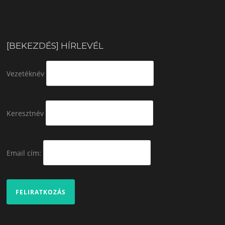
[BEKEZDÉS] HÍRLEVÉL
Vezetéknév
Keresztnév
Email cím: