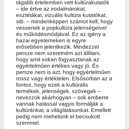
tágabb értelemben vett kultúrakutatók
– ide értve az irodalmárokat,
esztétákat, vizuális kultúra kutatókat,
stb. – mindenképpen számot kell, hogy
vessenek a popkultúra jelenségeivel
és működésmódjával. Ez az igény a
hazai egyetemeken is egyre
erősebben jelentkezik. Mindezzel
persze nem szeretném azt állítani,
hogy amit sokan fogyasztanak az
egyértelműen értékes vagy jó. És
persze nem is azt, hogy egyértelműen
rossz vagy értéktelen. Elsősorban az a
fontos, hogy ezek a kultúrális
termékek, jelenségek, szövegek –
nevezzük akárhogyan – sok emberre
vannak hatással vagyis formálják a
kultúránkat, a világlátásunkat. Emellett
pedig nem mehetünk el becsukott
szemmel.