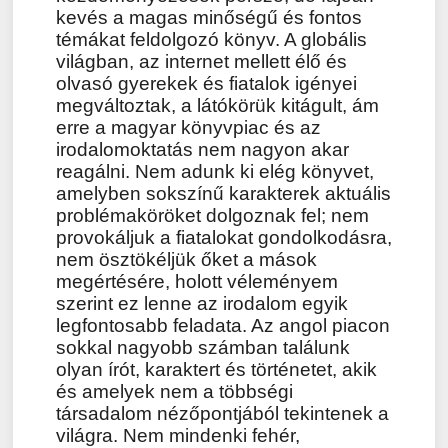
kevés a magas minőségű és fontos
témákat feldolgozó könyv. A globális
világban, az internet mellett élő és
olvasó gyerekek és fiatalok igényei
megváltoztak, a látókörük kitágult, ám
erre a magyar könyvpiac és az
irodalomoktatás nem nagyon akar
reagálni. Nem adunk ki elég könyvet,
amelyben sokszínű karakterek aktuális
problémaköröket dolgoznak fel; nem
provokáljuk a fiatalokat gondolkodásra,
nem ösztökéljük őket a mások
megértésére, holott véleményem
szerint ez lenne az irodalom egyik
legfontosabb feladata. Az angol piacon
sokkal nagyobb számban találunk
olyan írót, karaktert és történetet, akik
és amelyek nem a többségi
társadalom nézőpontjából tekintenek a
világra. Nem mindenki fehér,