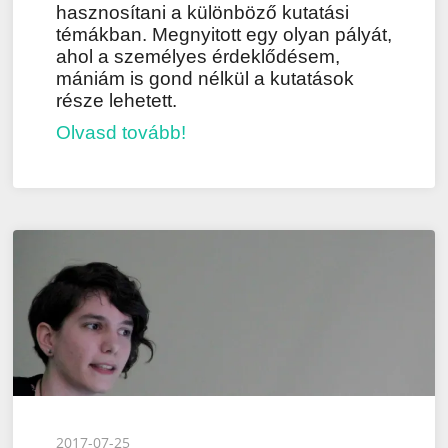
hasznosítani a különböző kutatási
témákban. Megnyitott egy olyan pályát,
ahol a személyes érdeklődésem,
mániám is gond nélkül a kutatások
része lehetett.
Olvasd tovább!
Posted
2017-07-25