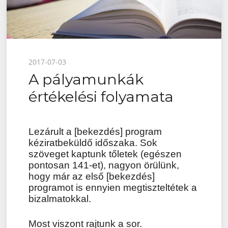
Posted
2017-07-03
A pályamunkák
on
értékelési folyamata
Lezárult a [bekezdés] program
kéziratbeküldő időszaka. Sok
szöveget kaptunk tőletek (egészen
pontosan 141-et), nagyon örülünk,
hogy már az első [bekezdés]
programot is ennyien megtiszteltétek a
bizalmatokkal.
Most viszont rajtunk a sor.