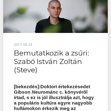
Posted
2017-08-24
Bemutatkozik a zsűri:
on
Szabó István Zoltán
(Steve)
[bekezdés]:Doktori értekezésedet
Gibson
Neurománc
c. könyvéről
írtad, s ez is jól illusztrálja azt, hogy
a populáris kultúra egyre nagyobb
hullámokon érkezik meg az