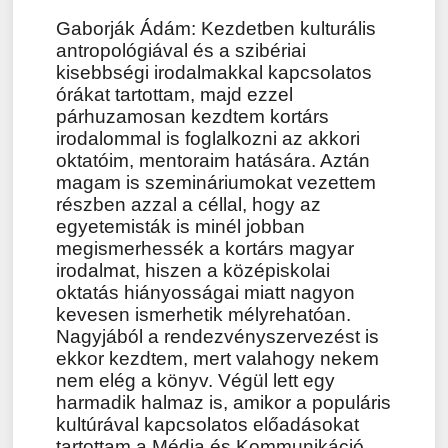
Gaborják Ádám: Kezdetben kulturális
antropológiával és a szibériai
kisebbségi irodalmakkal kapcsolatos
órákat tartottam, majd ezzel
párhuzamosan kezdtem kortárs
irodalommal is foglalkozni az akkori
oktatóim, mentoraim hatására. Aztán
magam is szemináriumokat vezettem
részben azzal a céllal, hogy az
egyetemisták is minél jobban
megismerhessék a kortárs magyar
irodalmat, hiszen a középiskolai
oktatás hiányosságai miatt nagyon
kevesen ismerhetik mélyrehatóan.
Nagyjából a rendezvényszervezést is
ekkor kezdtem, mert valahogy nekem
nem elég a könyv. Végül lett egy
harmadik halmaz is, amikor a populáris
kultúrával kapcsolatos előadásokat
tartottam a Média és Kommunikáció