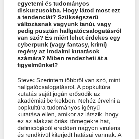
egyetemi és tudományos
diskurzusokba. Hogy látod most ezt
a tendenciát? Szükségszerű
változásnak vagyunk tanúi, vagy
pedig pusztán hallgatócsalogatásról
van szó? És miért lehet érdekes egy
cyberpunk (vagy fantasy, krimi)
regény az irodalmi kutatások
számára? Miben rendezheti át a
figyelmünket?
Steve
:
Szerintem többről van szó, mint
hallgatócsalogatásról. A popkultúra
kutatás saját jogán erősödik az
akadémiai berkekben. Nehéz érvelni a
popkultúra tudományos igényű
kutatása ellen, amikor az látszik, hogy
ez az alakzat óriási tömegekre hat,
definíciójából eredően nagyon virulens
és rendkívül kiterjedt hatásai vannak. A