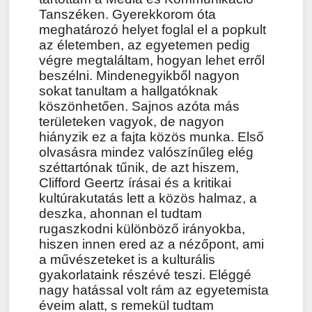
Tanszéken. Gyerekkorom óta
meghatározó helyet foglal el a popkult
az életemben, az egyetemen pedig
végre megtaláltam, hogyan lehet erről
beszélni. Mindenegyikből nagyon
sokat tanultam a hallgatóknak
köszönhetően. Sajnos azóta más
területeken vagyok, de nagyon
hiányzik ez a fajta közös munka. Első
olvasásra mindez valószínűleg elég
széttartónak tűnik, de azt hiszem,
Clifford Geertz írásai és a kritikai
kultúrakutatás lett a közös halmaz, a
deszka, ahonnan el tudtam
rugaszkodni különböző irányokba,
hiszen innen ered az a nézőpont, ami
a művészeteket is a kulturális
gyakorlataink részévé teszi. Eléggé
nagy hatással volt rám az egyetemista
éveim alatt, s remekül tudtam