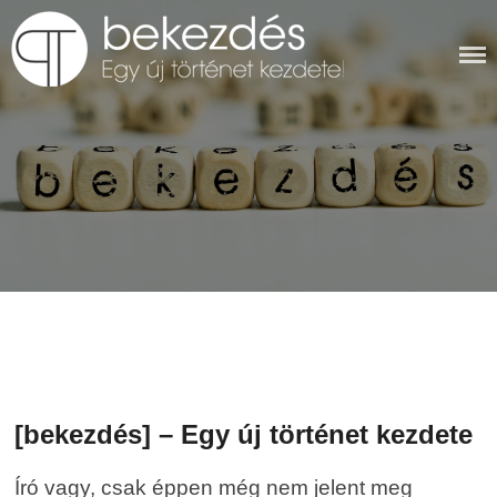
Skip
to
content
BEKEZDÉS
[bekezdés] – Egy új történet kezdete
Író vagy, csak éppen még nem jelent meg