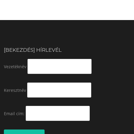
[BEKEZDÉS] HÍRLEVÉL
Vezetéknév
Keresztnév
Email cím: