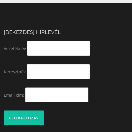
[BEKEZDÉS] HÍRLEVÉL
Vezetéknév
Keresztnév
Email cím: