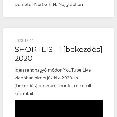
Demeter Norbert, N. Nagy Zoltán
Posted
2020-12-11
SHORTLIST | [bekezdés]
on
2020
Idén rendhagyó módon YouTube Live
videóban hirdetjük ki a 2020-as
[bekezdés]-program shortlistre került
kéziratait.