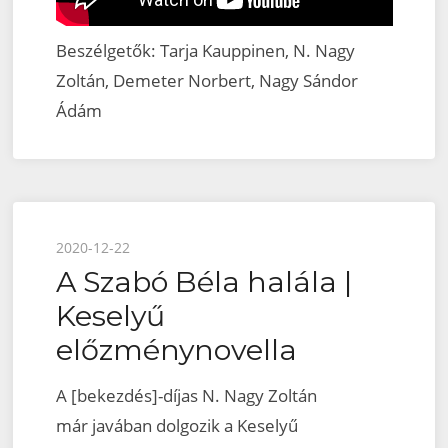
Beszélgetők: Tarja Kauppinen, N. Nagy
Zoltán, Demeter Norbert, Nagy Sándor
Ádám
Posted
2020-12-22
A Szabó Béla halála |
on
Keselyű
előzménynovella
A [bekezdés]-díjas N. Nagy Zoltán
már javában dolgozik a Keselyű