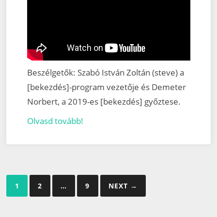
Beszélgetők: Szabó István Zoltán (steve) a
[bekezdés]-program vezetője és Demeter
Norbert, a 2019-es [bekezdés] győztese.
Olvasd tovább!
Bejegyzés
1
2
…
9
NEXT →
navigáció