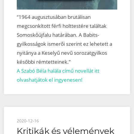
“1964 augusztusában brutálisan
megcsonkított férfi holttestére találtak
Somoskőújfalu határában. A Babits-
gyilkosságok ismerői szerint ez lehetett a
nyitánya a Keselyű nevű sorozatgyilkos
későbbi rémtetteinek.”
A Szabó Béla halála című novellát itt
olvashatjátok el ingyenesen!
Posted
2020-12-16
Kritikák és vélemények
on