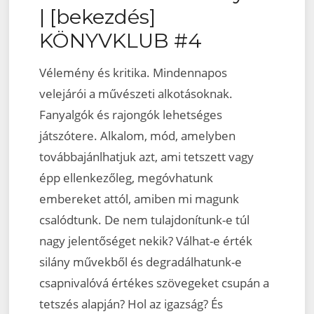
| [bekezdés]
KÖNYVKLUB #4
Vélemény és kritika. Mindennapos
velejárói a művészeti alkotásoknak.
Fanyalgók és rajongók lehetséges
játszótere. Alkalom, mód, amelyben
továbbajánlhatjuk azt, ami tetszett vagy
épp ellenkezőleg, megóvhatunk
embereket attól, amiben mi magunk
csalódtunk. De nem tulajdonítunk-e túl
nagy jelentőséget nekik? Válhat-e érték
silány művekből és degradálhatunk-e
csapnivalóvá értékes szövegeket csupán a
tetszés alapján? Hol az igazság? És