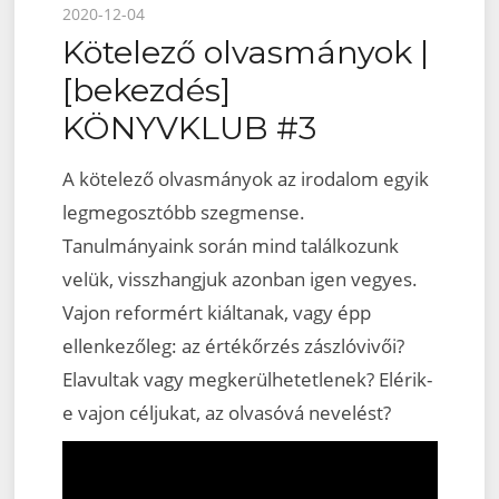
Posted
2020-12-04
Kötelező olvasmányok |
on
[bekezdés]
KÖNYVKLUB #3
A kötelező olvasmányok az irodalom egyik
legmegosztóbb szegmense.
Tanulmányaink során mind találkozunk
velük, visszhangjuk azonban igen vegyes.
Vajon reformért kiáltanak, vagy épp
ellenkezőleg: az értékőrzés zászlóvivői?
Elavultak vagy megkerülhetetlenek? Elérik-
e vajon céljukat, az olvasóvá nevelést?