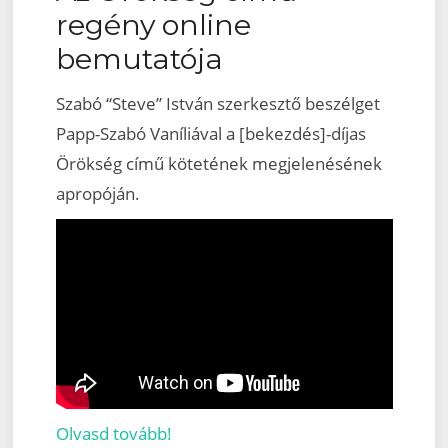
regény online
bemutatója
Szabó “Steve” István szerkesztő beszélget
Papp-Szabó Vaníliával a [bekezdés]-díjas
Örökség című kötetének megjelenésének
apropóján.
Olvasd tovább!