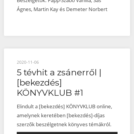
Beszélgetők: Papp-Szabó Vanília, Sas
Ágnes, Martin Kay és Demeter Norbert
Posted
2020-11-06
5 tévhit a zsánerről |
on
[bekezdés]
KÖNYVKLUB #1
Elindult a [bekezdés] KÖNYVKLUB online,
amelynek keretében [bekezdés]-díjas
szerzők beszélgetnek könyves témákról.