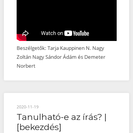
Beszélgetők: Tarja Kauppinen N. Nagy
Zoltán Nagy Sándor Ádám és Demeter
Norbert
Posted
2020-11-19
Tanulható-e az írás? |
on
[bekezdés]