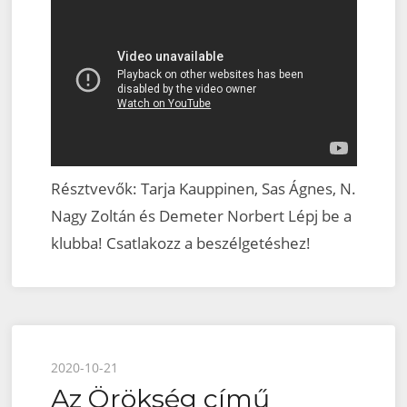
Résztvevők: Tarja Kauppinen, Sas Ágnes, N.
Nagy Zoltán és Demeter Norbert Lépj be a
klubba! Csatlakozz a beszélgetéshez!
Posted
2020-10-21
Az Örökség című
on