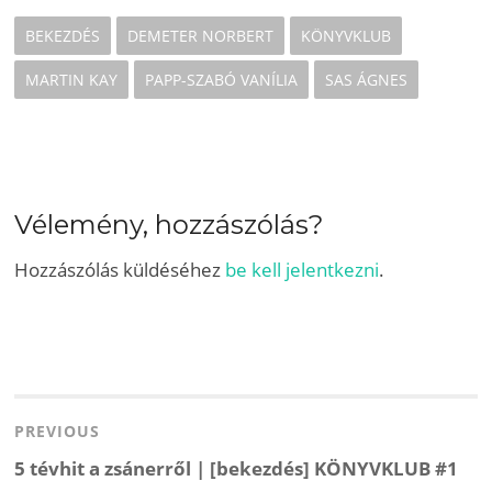
s
n
i
s
n
i
BEKEZDÉS
DEMETER NORBERT
KÖNYVKLUB
n
n
e
n
w
e
MARTIN KAY
PAPP-SZABÓ VANÍLIA
SAS ÁGNES
w
w
i
w
n
i
d
n
o
d
w
o
)
w
)
Vélemény, hozzászólás?
Hozzászólás küldéséhez
be kell jelentkezni
.
Bejegyzés
navigáció
PREVIOUS
Previous
5 tévhit a zsánerről | [bekezdés] KÖNYVKLUB #1