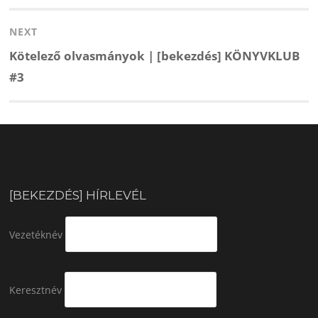
post:
NEXT
Next
Kötelező olvasmányok | [bekezdés] KÖNYVKLUB
post:
#3
[BEKEZDÉS] HÍRLEVÉL
Vezetéknév
Keresztnév