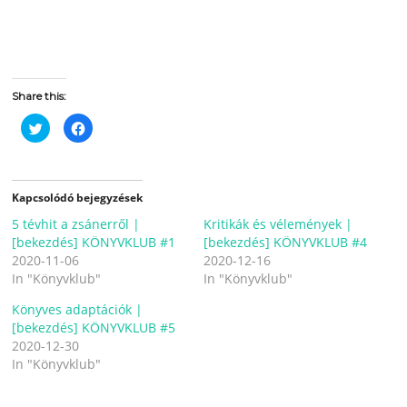
Share this:
C
C
l
l
i
i
c
c
k
k
t
t
o
o
Kapcsolódó bejegyzések
s
s
h
h
5 tévhit a zsánerről |
a
a
Kritikák és vélemények |
r
r
[bekezdés] KÖNYVKLUB #1
[bekezdés] KÖNYVKLUB #4
e
e
o
o
2020-11-06
2020-12-16
n
n
In "Könyvklub"
T
F
In "Könyvklub"
w
a
i
c
Könyves adaptációk |
t
e
t
b
[bekezdés] KÖNYVKLUB #5
e
o
r
o
2020-12-30
(
k
In "Könyvklub"
O
(
p
O
e
p
n
e