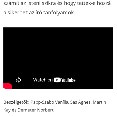
számít az Isteni szikra és hogy tettek-e hozzá
a sikerhez az író tanfolyamok.
Beszélgetők: Papp-Szabó Vanília, Sas Ágnes, Martin
Kay és Demeter Norbert