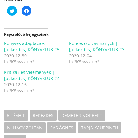
C
C
l
l
i
i
c
c
k
k
t
t
o
o
Kapcsolódó bejegyzések
s
s
h
h
Könyves adaptációk |
a
a
Kötelező olvasmányok |
r
r
[bekezdés] KÖNYVKLUB #5
[bekezdés] KÖNYVKLUB #3
e
e
o
o
2020-12-30
2020-12-04
n
n
In "Könyvklub"
T
F
In "Könyvklub"
w
a
i
c
Kritikák és vélemények |
t
e
t
b
[bekezdés] KÖNYVKLUB #4
e
o
r
o
2020-12-16
(
k
In "Könyvklub"
O
(
p
O
e
p
n
e
s
n
i
s
n
i
5 TÉVHIT
BEKEZDÉS
DEMETER NORBERT
n
n
e
n
w
e
N. NAGY ZOLTÁN
SAS ÁGNES
TARJA KAUPPINEN
w
w
i
w
n
i