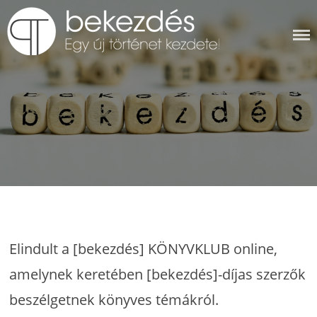
Skip
to
content
BEKEZDÉS
Elindult a [bekezdés] KÖNYVKLUB online,
amelynek keretében [bekezdés]-díjas szerzők
beszélgetnek könyves témákról.