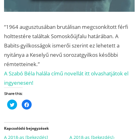
“1964 augusztusában brutálisan megcsonkított férfi
holttestére találtak Somoskőújfalu határában. A
Babits-gyilkosságok ismerői szerint ez lehetett a
nyitánya a Keselyű nevű sorozatgyilkos későbbi
rémtetteinek.”
A Szabó Béla halála című novellát itt olvashatjátok el
ingyenesen!
Share this:
C
C
l
l
i
i
c
c
k
k
t
t
o
o
Kapcsolódó bejegyzések
s
s
h
h
A 2018-as [bekezdés]
a
a
A 2018-as [bekezdés]-