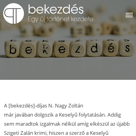
Skip
to
content
BEKEZDÉS
A [bekezdés]-díjas N. Nagy Zoltán
már javában dolgozik a Keselyű folytatásán. Addig
sem maradtok izgalmak nélkül amíg elkészül az újabb
Szigeti Zalán krimi, hiszen a szerző a Keselyű