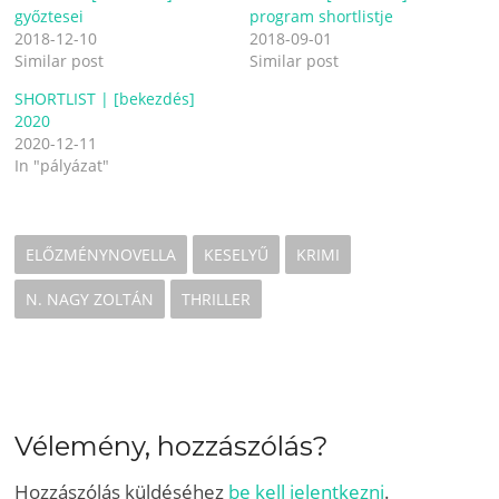
r
r
győztesei
program shortlistje
e
e
o
o
2018-12-10
2018-09-01
n
n
Similar post
T
F
Similar post
w
a
i
c
SHORTLIST | [bekezdés]
t
e
t
b
2020
e
o
r
o
2020-12-11
(
k
In "pályázat"
O
(
p
O
e
p
n
e
s
n
i
s
n
i
ELŐZMÉNYNOVELLA
KESELYŰ
KRIMI
n
n
e
n
w
e
N. NAGY ZOLTÁN
THRILLER
w
w
i
w
n
i
d
n
o
d
w
o
)
w
)
Vélemény, hozzászólás?
Hozzászólás küldéséhez
be kell jelentkezni
.