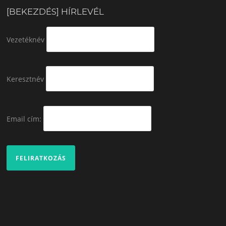
[BEKEZDÉS] HÍRLEVÉL
Vezetéknév
Keresztnév
Email cím: