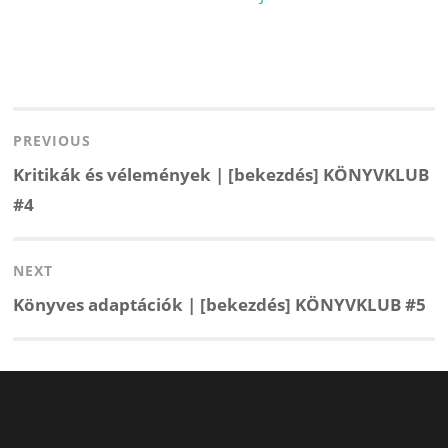
Bejegyzés
navigáció
PREVIOUS
Previous
Kritikák és vélemények | [bekezdés] KÖNYVKLUB
post:
#4
NEXT
Next
Könyves adaptációk | [bekezdés] KÖNYVKLUB #5
post: