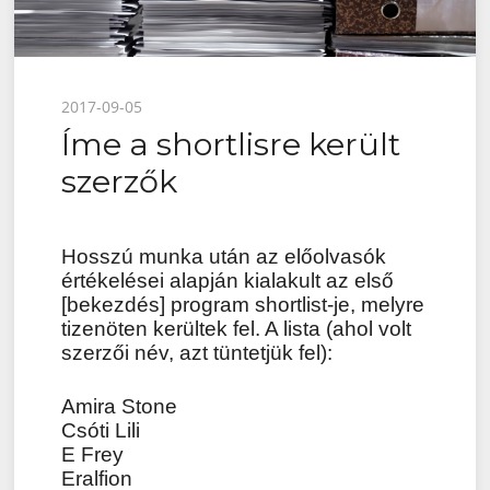
Posted
2017-09-05
Íme a shortlisre került
on
szerzők
Hosszú munka után az előolvasók
értékelései alapján kialakult az első
[bekezdés] program shortlist-je, melyre
tizenöten kerültek fel. A lista (ahol volt
szerzői név, azt tüntetjük fel):
Amira Stone
Csóti Lili
E Frey
Eralfion