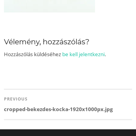
Vélemény, hozzászólás?
Hozzászólás küldéséhez
be kell jelentkezni
.
Bejegyzés
navigáció
PREVIOUS
Previous
cropped-bekezdes-kocka-1920x1000px.jpg
post: