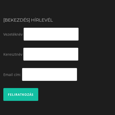
[BEKEZDÉS] HÍRLEVÉL
Vezetéknév
Keresztnév
Email cím: