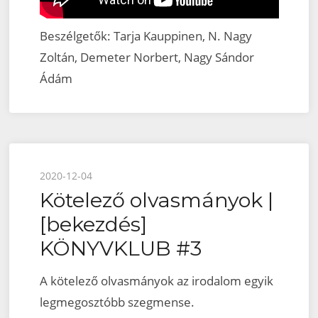
Beszélgetők: Tarja Kauppinen, N. Nagy
Zoltán, Demeter Norbert, Nagy Sándor
Ádám
Posted
2020-12-04
Kötelező olvasmányok |
on
[bekezdés]
KÖNYVKLUB #3
A kötelező olvasmányok az irodalom egyik
legmegosztóbb szegmense.