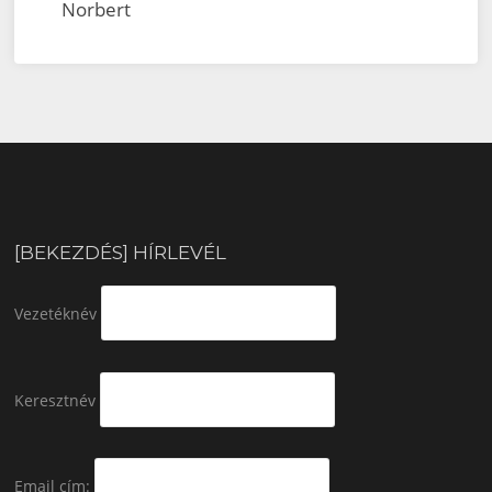
Norbert
[BEKEZDÉS] HÍRLEVÉL
Vezetéknév
Keresztnév
Email cím: