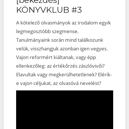
KÖNYVKLUB #3
A kötelező olvasmányok az irodalom egyik
legmegosztóbb szegmense.
Tanulmányaink során mind találkozunk
velük, visszhangjuk azonban igen vegyes.
Vajon reformért kiáltanak, vagy épp
ellenkezőleg: az értékőrzés zászlóvivői?
Elavultak vagy megkerülhetetlenek? Elérik-
e vajon céljukat, az olvasóvá nevelést?