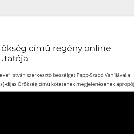
1
rökség című regény online
tatója
eve” István szerkesztő beszélget Papp-Szabó Vaníliával a
s]-díjas Örökség című kötetének megjelenésének apropój