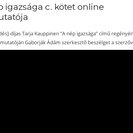
 igazsága c. kötet online
tatója
dés]-díjas Tarja Kauppinen “A nép igazsága” című regényé
emutatóján Gaborják Ádám szerkesztő beszélget a szerzőv