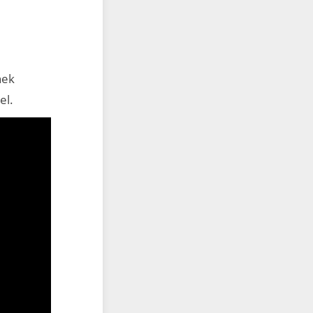
nek
el.