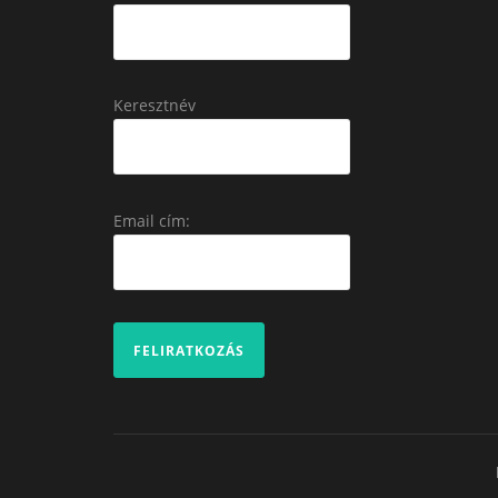
Keresztnév
Email cím: