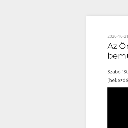
Posted
2020-10-2
Az Ö
on
bemu
Szabó “St
[bekezdé