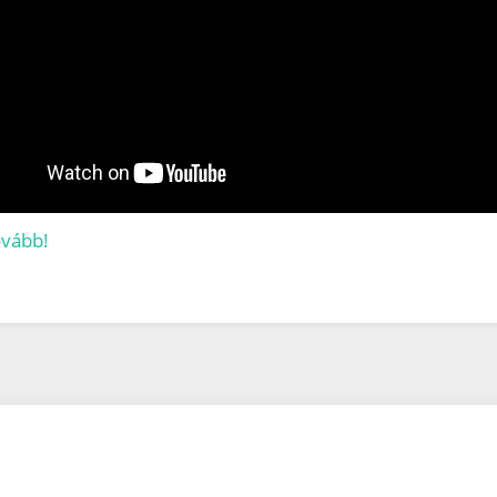
ovább!
1