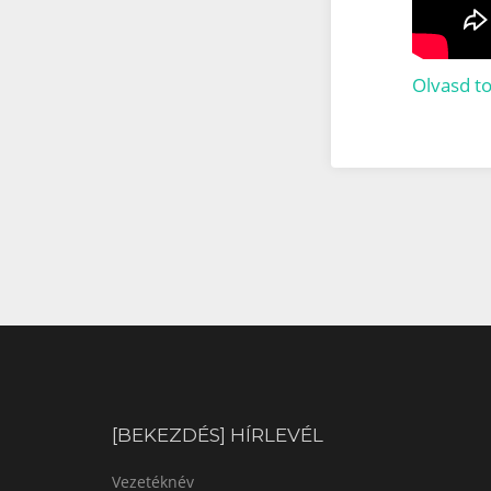
Olvasd t
[BEKEZDÉS] HÍRLEVÉL
Vezetéknév