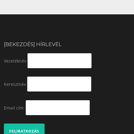
[BEKEZDÉS] HÍRLEVÉL
Vezetéknév
Keresztnév
Email cím: