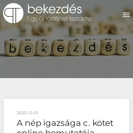
Skip
to
content
BEKEZDÉS
Posted
2020-10-01
A nép igazsága c. kötet
on
online bemutatója