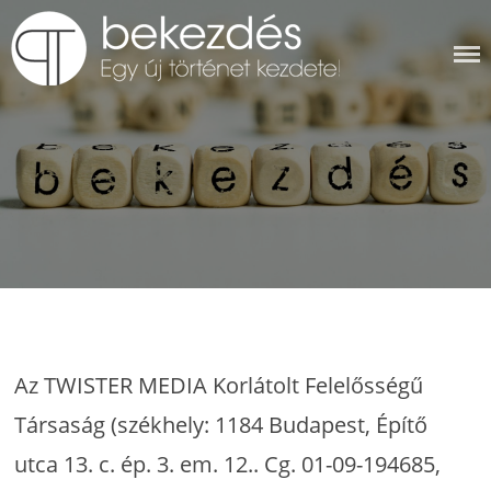
Skip
to
content
BEKEZDÉS
Az TWISTER MEDIA Korlátolt Felelősségű
Társaság (székhely: 1184 Budapest, Építő
utca 13. c. ép. 3. em. 12.. Cg. 01-09-194685,