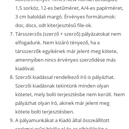
1,5 sorköz, 12-es betűméret, A/4-es papírméret,
3 cm baloldali margó. Érvényes formátumok:
doc, docx, odt kiterjesztésű file-ok.
Társszerzős (szerző + szerző) pályázatokat nem
elfogadunk. Nem kizáró tényező, ha a
társszerzők egyikének már jelent meg kötete,
amennyiben nincs érvényes szerződése más
kiadóval.
Szerzői kiadással rendelkező író is pályázhat.
Szerzői kiadásnak tekintünk minden olyan
kötetet, mely bolti terjesztésbe nem került. Nem
pályázhat olyan író, akinek már jelent meg
kötete bolti terjesztésben.
A pályamunkákat a Kiadó által összeállított
szakmai zsűri bírálja el és az elbírálásáig a