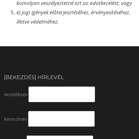
komolyan veszélyeztetné ezt az adatkezelést; vagy
e) jogi igények előterjesztéséhez, érvényesítéséhez,
illetve védelméhez.
[BEKEZDÉS] HÍRLEVÉL
Vezetéknév
Keresztnév