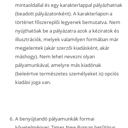
mintaoldallal és egy karakterlappal pályázhatnak
(beadott pályázatonként). A karakterlapon a
történet főszereplői legyenek bemutatva. Nem
nyújthatóak be a pályázatra azok a kéziratok és
illusztrációk, melyek valamilyen formában már
megjelentek (akár szerzői kiadásként, akár
máshogy). Nem lehet nevezni olyan
pályamunkával, amelyre más kiadónak
(beleértve természetes személyeket is) opciós
kiadási joga van.
A benyújtandó pályamunkák formai
követelményei: Times New Roman betűtípus,