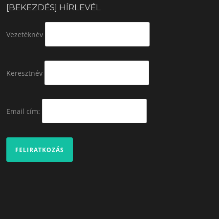
[BEKEZDÉS] HÍRLEVÉL
Vezetéknév
Keresztnév
Email cím: